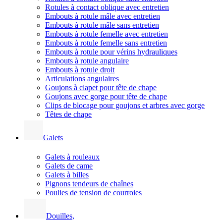
Rotules à contact oblique avec entretien
Embouts à rotule mâle avec entretien
Embouts à rotule mâle sans entretien
Embouts à rotule femelle avec entretien
Embouts à rotule femelle sans entretien
Embouts à rotule pour vérins hydrauliques
Embouts à rotule angulaire
Embouts à rotule droit
Articulations angulaires
Goujons à clapet pour tête de chape
Goujons avec gorge pour tête de chape
Clips de blocage pour goujons et arbres avec gorge
Têtes de chape
Galets
Galets à rouleaux
Galets de came
Galets à billes
Pignons tendeurs de chaînes
Poulies de tension de courroies
Douilles,