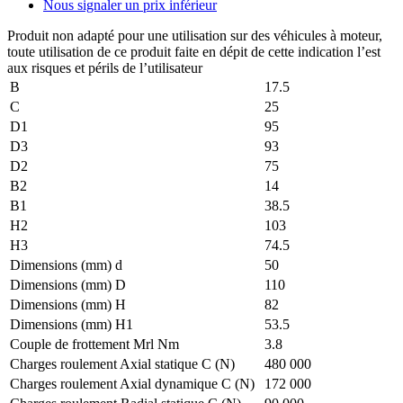
Nous signaler un prix inférieur
Produit non adapté pour une utilisation sur des véhicules à moteur,
toute utilisation de ce produit faite en dépit de cette indication l’est
aux risques et périls de l’utilisateur
B
17.5
C
25
D1
95
D3
93
D2
75
B2
14
B1
38.5
H2
103
H3
74.5
Dimensions (mm) d
50
Dimensions (mm) D
110
Dimensions (mm) H
82
Dimensions (mm) H1
53.5
Couple de frottement Mrl Nm
3.8
Charges roulement Axial statique C (N)
480 000
Charges roulement Axial dynamique C (N)
172 000