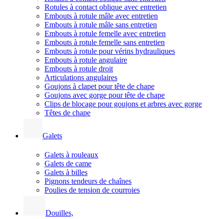
Rotules à contact oblique avec entretien
Embouts à rotule mâle avec entretien
Embouts à rotule mâle sans entretien
Embouts à rotule femelle avec entretien
Embouts à rotule femelle sans entretien
Embouts à rotule pour vérins hydrauliques
Embouts à rotule angulaire
Embouts à rotule droit
Articulations angulaires
Goujons à clapet pour tête de chape
Goujons avec gorge pour tête de chape
Clips de blocage pour goujons et arbres avec gorge
Têtes de chape
Galets
Galets à rouleaux
Galets de came
Galets à billes
Pignons tendeurs de chaînes
Poulies de tension de courroies
Douilles,