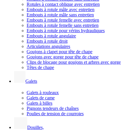
Rotules à contact oblique avec entretien
Embouts à rotule mâle avec entretien
Embouts à rotule mâle sans entretien
Embouts à rotule femelle avec entretien
Embouts à rotule femelle sans entretien
Embouts à rotule pour vérins hydrauliques
Embouts à rotule angulaire
Embouts à rotule droit
Articulations angulaires
Goujons à clapet pour tête de chape
Goujons avec gorge pour tête de chape
Clips de blocage pour goujons et arbres avec gorge
Têtes de chape
Galets
Galets à rouleaux
Galets de came
Galets à billes
Pignons tendeurs de chaînes
Poulies de tension de courroies
Douilles,