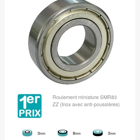
Roulement miniature SMR83
ZZ (Inox avec anti-poussières)
3
8
3
mm
mm
mm