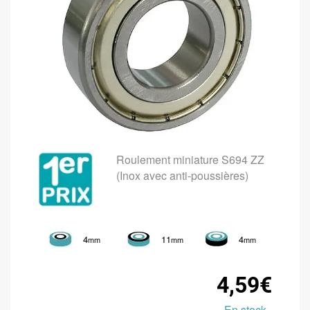
Roulement miniature S694 ZZ
(Inox avec anti-poussières)
4
11
4
mm
mm
mm
4,59€
En stock