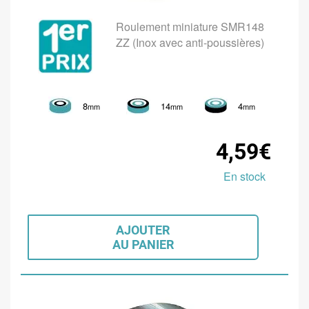
Roulement miniature SMR148
ZZ (Inox avec anti-poussières)
8
14
4
mm
mm
mm
4,59€
En stock
AJOUTER
AU PANIER