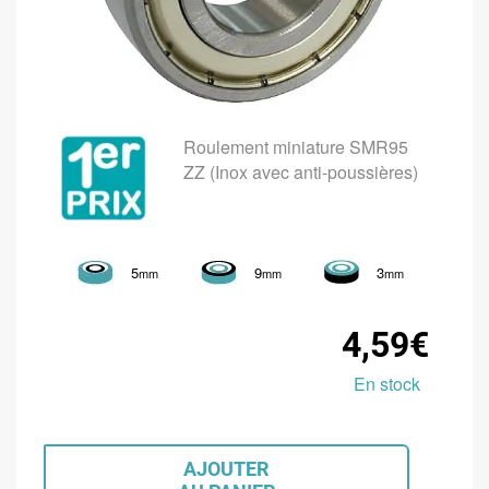
Roulement miniature SMR95
ZZ (Inox avec anti-poussières)
5
9
3
mm
mm
mm
4,59€
En stock
AJOUTER