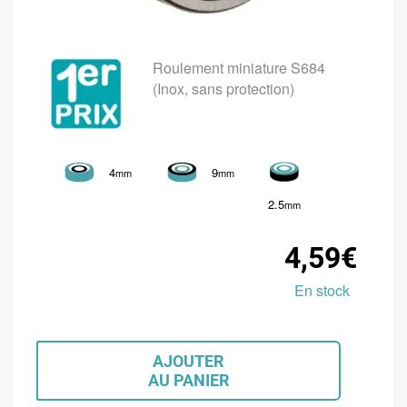
Roulement miniature S684
(Inox, sans protection)
4
9
mm
mm
2.5
mm
4,59€
En stock
AJOUTER
AU PANIER