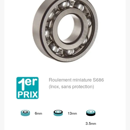
Roulement miniature S686
(Inox, sans protection)
6
13
mm
mm
3.5
mm