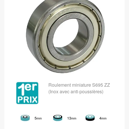
Roulement miniature S695 ZZ
(Inox avec anti-poussières)
5
13
4
mm
mm
mm