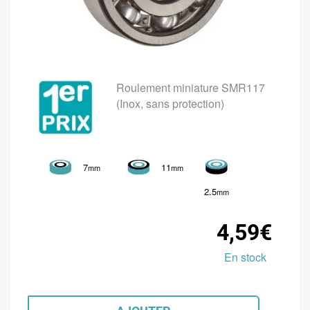
Roulement miniature SMR117
(Inox, sans protection)
7
11
mm
mm
2.5
mm
4,59€
En stock