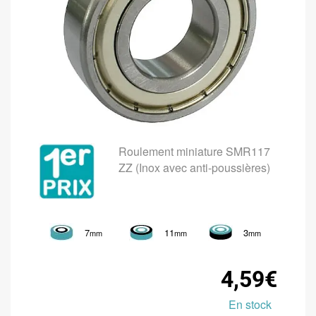
Roulement miniature SMR117
ZZ (Inox avec anti-poussières)
7
11
3
mm
mm
mm
4,59€
En stock