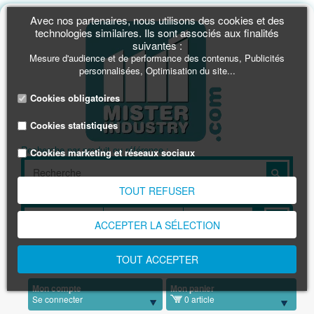
Avec nos partenaires, nous utilisons des cookies et des
technologies similaires. Ils sont associés aux finalités
suivantes :
Mesure d'audience et de performance des contenus, Publicités
personnalisées, Optimisation du site...
Cookies obligatoires
Cookies statistiques
Recherche par produit ou référence :
Cookies marketing et réseaux sociaux
TOUT REFUSER
Rechercher par dimension en mm :
ACCEPTER LA SÉLECTION
Une info, une commande
TOUT ACCEPTER
0891 03 1001
(0,23€/min)
Mon compte
Mon panier
Se connecter
0 article