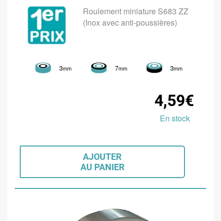
Roulement miniature S683 ZZ
(Inox avec anti-poussières)
3
7
3
mm
mm
mm
4,59€
En stock
AJOUTER
AU PANIER