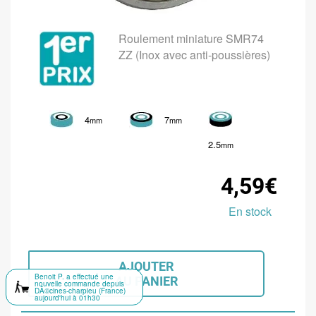
Roulement miniature SMR74
ZZ (Inox avec anti-poussières)
4
7
mm
mm
2.5
mm
4,59€
En stock
AJOUTER
Benoit P. a effectué une
AU PANIER
nouvelle commande depuis
DÃ©cines-charpieu (France)
aujourd'hui à 01h30