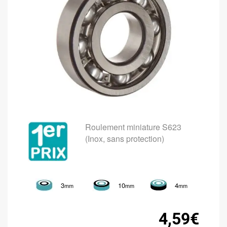
Roulement miniature S623
(Inox, sans protection)
3
10
4
mm
mm
mm
4,59€