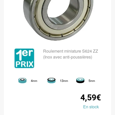
Roulement miniature S624 ZZ
(Inox avec anti-poussières)
4
13
5
mm
mm
mm
4,59€
En stock