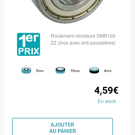
Roulement miniature SMR105
ZZ (Inox avec anti-poussières)
5
10
4
mm
mm
mm
4,59€
En stock
AJOUTER
AU PANIER