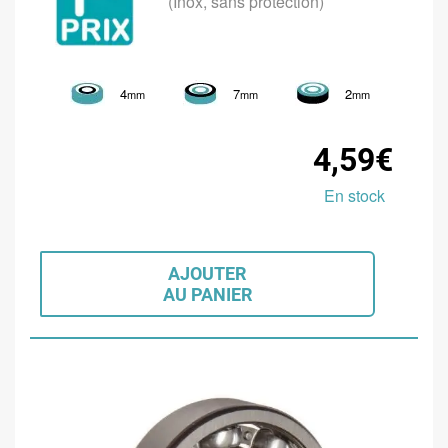
(Inox, sans protection)
4
7
2
mm
mm
mm
4,59€
En stock
AJOUTER
AU PANIER