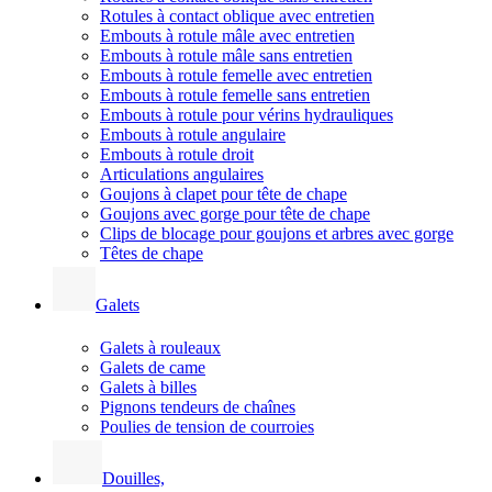
Rotules à contact oblique avec entretien
Embouts à rotule mâle avec entretien
Embouts à rotule mâle sans entretien
Embouts à rotule femelle avec entretien
Embouts à rotule femelle sans entretien
Embouts à rotule pour vérins hydrauliques
Embouts à rotule angulaire
Embouts à rotule droit
Articulations angulaires
Goujons à clapet pour tête de chape
Goujons avec gorge pour tête de chape
Clips de blocage pour goujons et arbres avec gorge
Têtes de chape
Galets
Galets à rouleaux
Galets de came
Galets à billes
Pignons tendeurs de chaînes
Poulies de tension de courroies
Douilles,