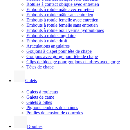
Rotules à contact oblique avec entretien
Embouts à rotule mâle avec entretien
Embouts à rotule mâle sans entretien
Embouts à rotule femelle avec entretien
Embouts à rotule femelle sans entretien
Embouts à rotule pour vérins hydrauliques
Embouts à rotule angulaire
Embouts à rotule droit
Articulations angulaires
Goujons à clapet pour tête de chape
Goujons avec gorge pour tête de chape
Clips de blocage pour goujons et arbres avec gorge
Têtes de chape
Galets
Galets à rouleaux
Galets de came
Galets à billes
Pignons tendeurs de chaînes
Poulies de tension de courroies
Douilles,